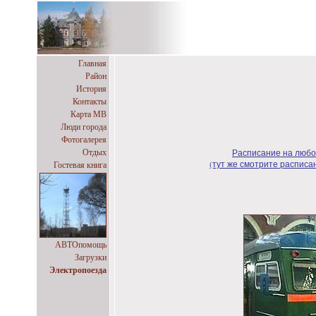
Главная
Район
История
Контакты
Карта МВ
Люди города
Фотогалерея
Расписание на любо
Отдых
(тут же смотрите распис
Гостевая книга
АВТОпомощь
Загрузки
Электропоезда